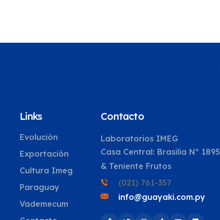
Links
Contacto
Evolución
Laboratorios IMEG
Casa Central: Brasilia Nº 189
Exportación
& Teniente Frutos
Cultura Imeg
(021) 761-357
Paraguay
info@guayaki.com.py
Vademecum