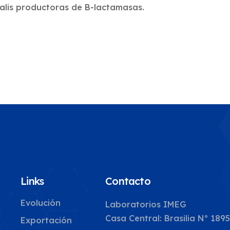
alis productoras de B-lactamasas.
Links
Contacto
Evolución
Laboratorios IMEG
Casa Central: Brasilia Nº 189
Exportación