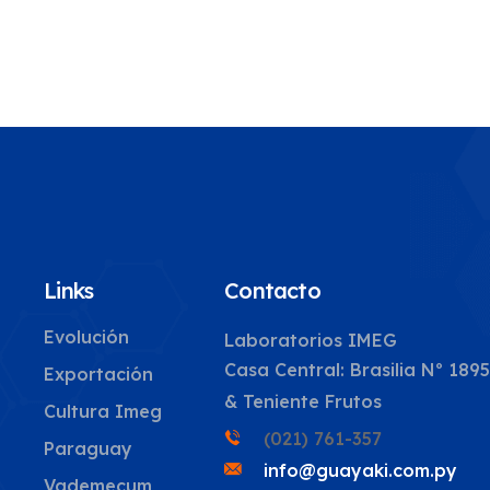
Links
Contacto
Evolución
Laboratorios IMEG
Casa Central: Brasilia Nº 189
Exportación
& Teniente Frutos
Cultura Imeg
(021) 761-357
Paraguay
info@guayaki.com.py
Vademecum