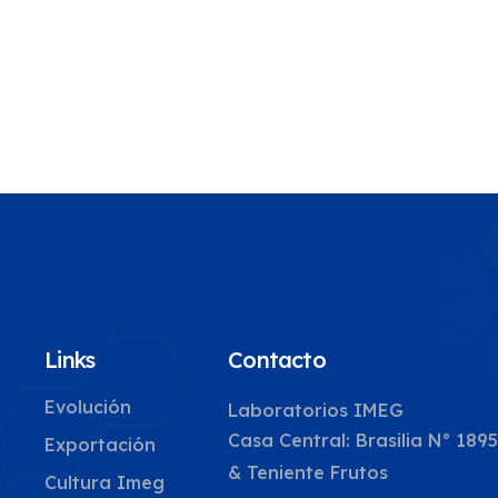
Links
Contacto
Evolución
Laboratorios IMEG
Casa Central: Brasilia Nº 189
Exportación
& Teniente Frutos
Cultura Imeg