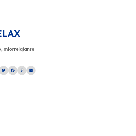
ELAX
o, miorrelajante